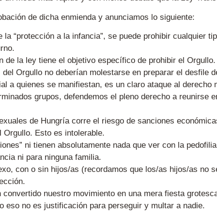
obación de dicha enmienda y anunciamos lo siguiente:
 la “protección a la infancia”, se puede prohibir cualquier ti
urno.
n de la ley tiene el objetivo específico de prohibir el Orgull
s del Orgullo no deberían molestarse en preparar el desfile 
al a quienes se manifiestan, es un claro ataque al derecho
inados grupos, defendemos el pleno derecho a reunirse en
sexuales de Hungría corre el riesgo de sanciones económica
 Orgullo. Esto es intolerable.
ones” ni tienen absolutamente nada que ver con la pedofilia
ancia ni para ninguna familia.
o, con o sin hijos/as (recordamos que los/as hijos/as no 
tección.
onvertido nuestro movimiento en una mera fiesta grotesca
o eso no es justificación para perseguir y multar a nadie.