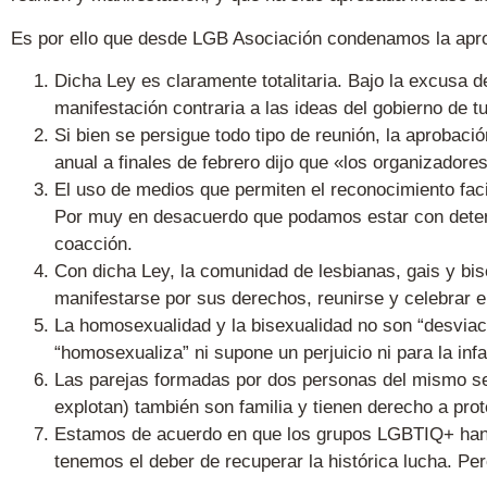
Es por ello que desde LGB Asociación condenamos la apr
Dicha Ley es claramente totalitaria. Bajo la excusa de
manifestación contraria a las ideas del gobierno de t
Si bien se persigue todo tipo de reunión, la aprobació
anual a finales de febrero dijo que «los organizadore
El uso de medios que permiten el reconocimiento faci
Por muy en desacuerdo que podamos estar con determ
coacción.
Con dicha Ley, la comunidad de lesbianas, gais y bi
manifestarse por sus derechos, reunirse y celebrar el
La homosexualidad y la bisexualidad no son “desviaci
“homosexualiza” ni supone un perjuicio ni para la inf
Las parejas formadas por dos personas del mismo sex
explotan) también son familia y tienen derecho a pro
Estamos de acuerdo en que los grupos LGBTIQ+ han c
tenemos el deber de recuperar la histórica lucha. Per