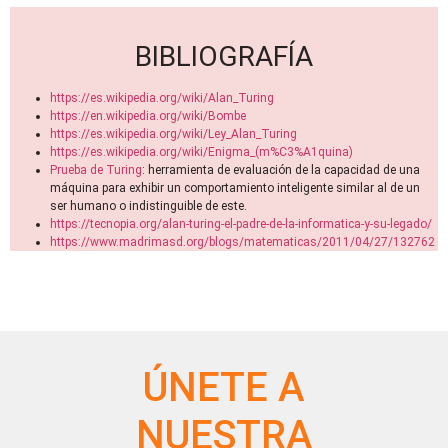
BIBLIOGRAFÍA
https://es.wikipedia.org/wiki/Alan_Turing
https://en.wikipedia.org/wiki/Bombe
https://es.wikipedia.org/wiki/Ley_Alan_Turing
https://es.wikipedia.org/wiki/Enigma_(m%C3%A1quina)
Prueba de Turing
: herramienta de evaluación de la capacidad de una
máquina para exhibir un comportamiento inteligente similar al de un
ser humano o indistinguible de este.
https://tecnopia.org/alan-turing-el-padre-de-la-informatica-y-su-legado/
https://www.madrimasd.org/blogs/matematicas/2011/04/27/132762
ÚNETE A
NUESTRA